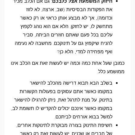
חיזוק המשמעת אצל כלבכם
: גם אם הכלב מכיר
את הפקודות הבסיסיות (שב, ארצה, לא לזוז
וכדומה), אך לא מבצע אותן כראוי או רק כאשר
מתחשק לו, יש לחזקן. הלא אם הוא נוהג לקפוץ
עליכם בכל פעם שאתם חוזרים הביתה, סביר
להניח שיקפוץ גם על תינוקכם. מחשבה לא נעימה
ואף מפחידה למדי, הלא כן?
כמובן שעל אחת כמה וכמה יש לעשות זאת אם הכלב אינו
ממושמע כלל.
בשלב הבא תבוא דרישה מהכלב להישאר
במקומו כאשר אתם עסוקים בפעולות הקשורות
בתינוק. על מנת לתרגל זאת, ניתן להרגילו להישאר
במקומו כאשר אינכם יכולים להקדיש לו תשומת לב,
למשל בבוא אורחים לביתכם.
חשיפת התינוק בצורה מבוקרת לתינוקות אחרים,
של חברים או שכנים. יש לעשות זאת רק כאשר